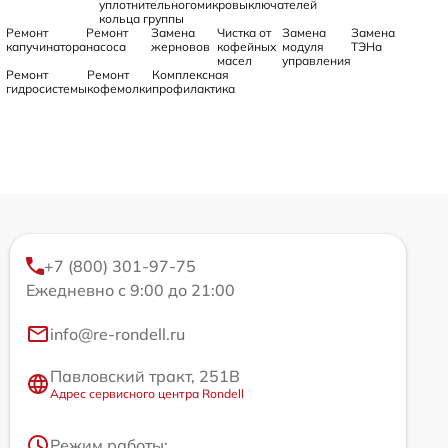
уплотнительного
микровыключателей
кольца группы
Ремонт
Ремонт
Замена
Чистка от
Замена
Замена
капучинатора
насоса
жерновов
кофейных
модуля
ТЭНа
масел
управления
Ремонт
Ремонт
Комплексная
гидросистемы
кофемолки
профилактика
+7 (800) 301-97-75
Ежедневно с 9:00 до 21:00
info@re-rondell.ru
Павловский тракт, 251В
Адрес сервисного центра Rondell
Режим работы: