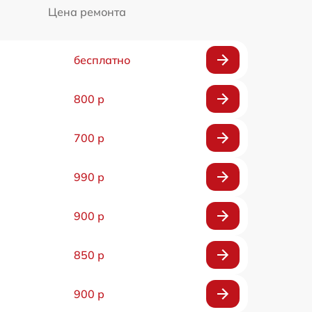
Цена ремонта
бесплатно
800 р
700 р
990 р
900 р
850 р
900 р