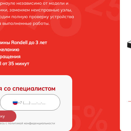
рнауле независимо от модели и
мки, заменяем неисправные узлы,
одим полную проверку устройства
а выполненные работы.
ны Rondell до 3 лет
 желанию
бращения
 от 35 минут
я со специалистом
вку
есь c
политикой конфиденциальности