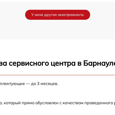
от 80 мин
У меня другая неисправность
от 70 мин
от 60 мин
от 70 мин
ва сервисного центра в Барнаул
от 100 мин
от 90 мин
мплектующие — до 3 месяцев.
от 90 мин
а, который прямо обусловлен с качеством проведенного