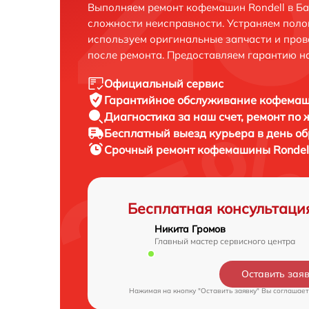
Выполняем ремонт кофемашин Rondell в Ба
сложности неисправности. Устраняем поло
используем оригинальные запчасти и пров
после ремонта. Предоставляем гарантию н
Официальный сервис
Гарантийное обслуживание
кофемаши
Диагностика за наш счет,
ремонт по
Бесплатный выезд курьера
в день о
Срочный ремонт
кофемашины Rondell
Бесплатная консультаци
Никита Громов
Главный мастер сервисного центра
Оставить зая
Нажимая на кнопку "Оставить заявку" Вы соглашает