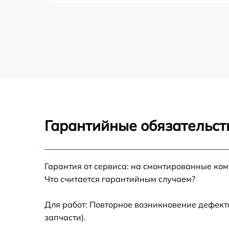
Замена жерновов кофемашины Rondell
Чистка от кофейных масел кофемашины
Rondell
Замена модуля управления кофемашины
Rondell
Замена ТЭНа кофемашины Rondell
Гарантийные обязательст
Ремонт гидросистемы кофемашины Rondell
Ремонт кофемолки кофемашины Rondell
Гарантия от сервиса: на смонтированные ко
Что считается гарантийным случаем?
Комплексная профилактика кофемашины
Rondell
Для работ: Повторное возникновение дефект
запчасти).