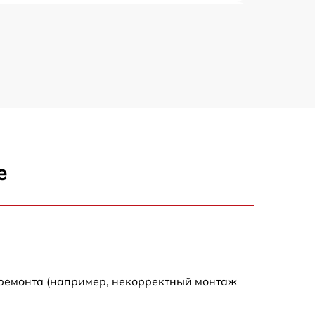
750 р
750 р
650 р
850 р
е
990 р
890 р
900 р
 ремонта (например, некорректный монтаж