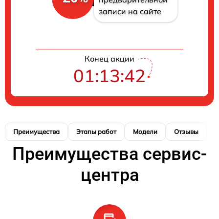
записи на сайте
Конец акции
01:13:41
Преимущества
Этапы работ
Модели
Отзывы
К
Преимущества сервис-
центра